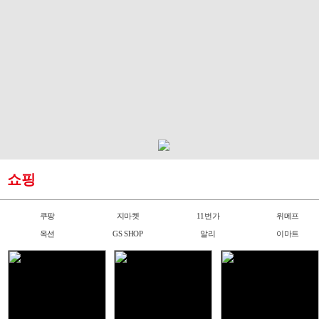
쇼핑
쿠팡
지마켓
11번가
위메프
옥션
GS SHOP
알리
이마트