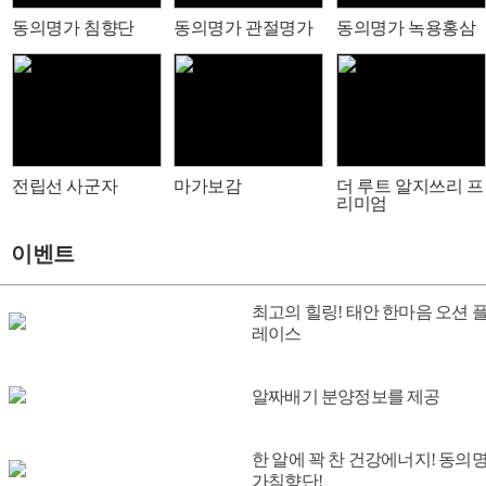
동의명가 침향단
동의명가 관절명가
동의명가 녹용홍삼
전립선 사군자
마가보감
더 루트 알지쓰리 프
리미엄
이벤트
최고의 힐링! 태안 한마음 오션 
레이스
알짜배기 분양정보를 제공
한 알에 꽉 찬 건강에너지! 동의
가침향단!